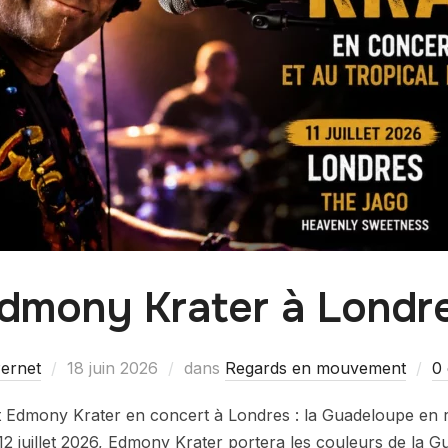
dmony Krater à Londr
Pernet
18 juin 2026
dans
Regards en mouvement
0
Edmony Krater en concert à Londres : la Guadeloupe en
t 12 juillet 2026, Edmony Krater portera les couleurs de la 