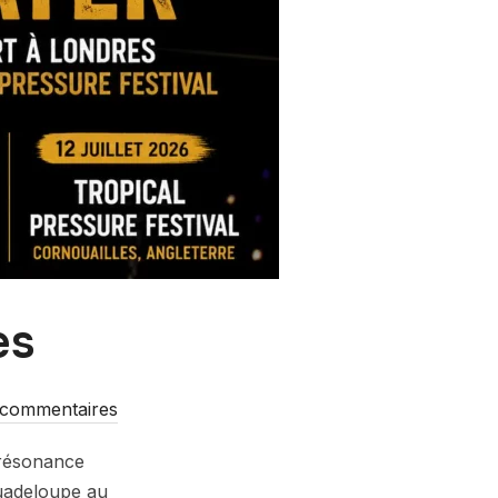
es
 commentaires
 résonance
Guadeloupe au