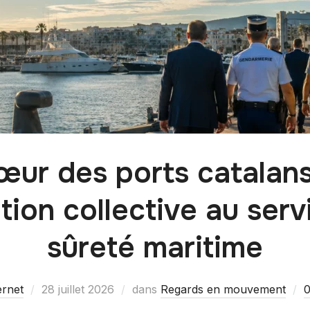
œur des ports catalans
tion collective au serv
sûreté maritime
ernet
28 juillet 2026
dans
Regards en mouvement
0