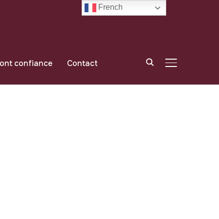
French
font confiance
Contact
BASCULER LA