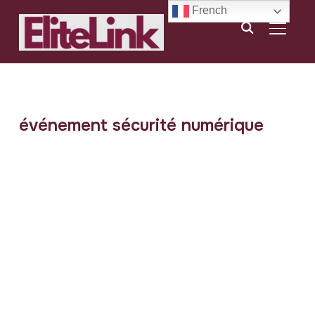
French
BASCU
événement sécurité numérique