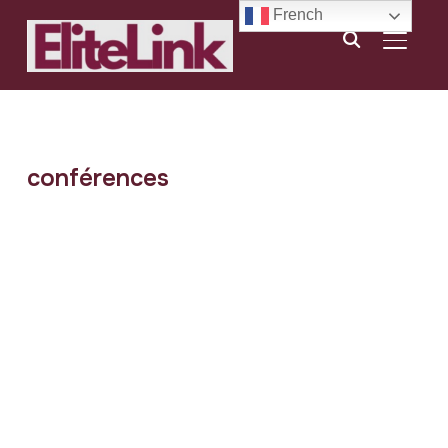
French
BASCU
conférences