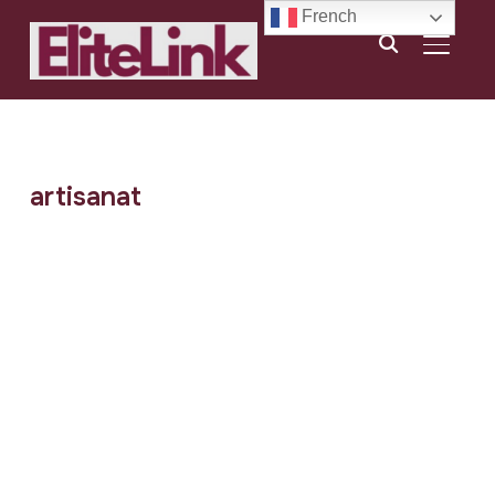
French
BASCU
artisanat